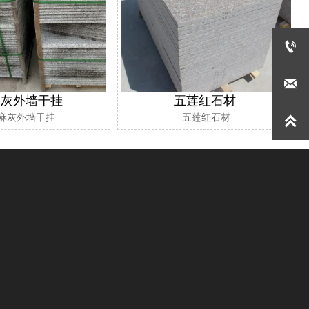


麻灰外墙干挂
五莲红石材
麻灰外墙干挂
五莲红石材
