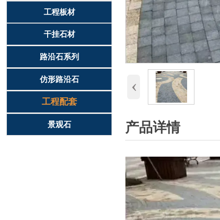
工程板材
干挂石材
路沿石系列
‹
仿形路沿石
工程配套
产品详情
景观石