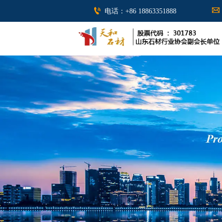


电话：+86 18863351888