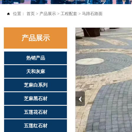
位置：
首页
>
产品展示
>
工程配套
>
马蹄石路面

产品展示
热销产品
天和灰麻
芝麻白系列
‹
芝麻黑石材
五莲花石材
五莲红石材