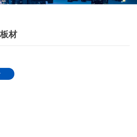
挂板材
价