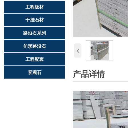
工程板材
干挂石材
路沿石系列
‹
仿形路沿石
工程配套
产品详情
景观石