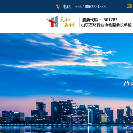


电话：+86 18863351888