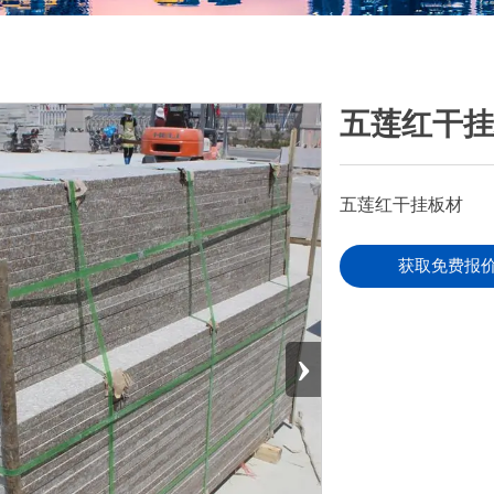
五莲红干
五莲红干挂板材
获取免费报
›