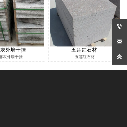


麻灰外墙干挂
五莲红石材

麻灰外墙干挂
五莲红石材