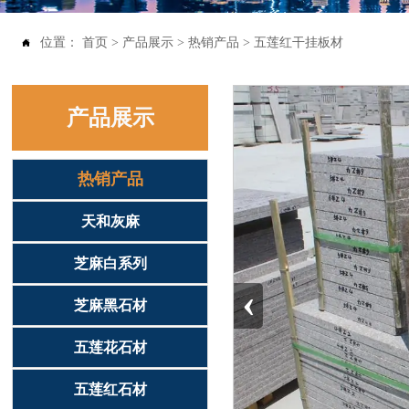
位置：
首页
>
产品展示
>
热销产品
>
五莲红干挂板材

产品展示
热销产品
天和灰麻
芝麻白系列
‹
芝麻黑石材
五莲花石材
五莲红石材