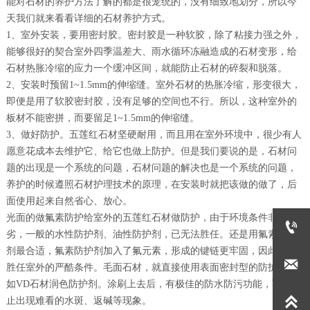
能对石材的养护方法了解的都是很笼统的，没有细致地划分，所以今
天我们就来看看详细的石材养护方式。
1、室外安装，要用密封胶。密封胶是一种软胶，除了粘接力强之外，
能够很好的契合室外四季温差大、雨水循环冻融造成的石材变形，给
石材热胀冷缩的应力一个缓冲区间，就能防止石材的碎裂和脱落。
2、安装时预留1~1.5mm的伸缩缝。室外石材的热胀冷缩，形变很大，
即便是用了软胶密封胶，没有足够的空间也不行。所以，这种室外的
板材不能密拼，而要留足1~1.5mm的伸缩缝。
3、做好防护。五莲红石材坚硬耐用，而且用在室外环境中，很少有人
愿意花成本去维护它、给它也做上防护。但是我们要说的是，石材问
题的出现是一个系统的问题，石材问题的解决也是一个系统的问题，
养护的时候遵照石材护理技术的原理，在安装时就把该做的做了，后
面使用起来自然省心、放心。
光面的做氟素防护给室外的五莲红石材做防护，由于环境条件非常恶

劣，一般的水性防护剂、油性防护剂，已无法胜任。还是用氟素防护
剂最合适，氟素防护剂加入了氟元素，形成的键链更牢固，因此可以

胜任室外的严酷条件。毛面石材，就直接使用表面密封型的防护剂，
如VD石材润色防护剂。涂刷上去后，有极佳的防水防污功能，可以防

止出现难看的水斑、返碱等现象。